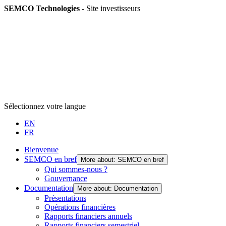
SEMCO Technologies
- Site investisseurs
Sélectionnez votre langue
EN
FR
Bienvenue
SEMCO en bref
More about: SEMCO en bref
Qui sommes-nous ?
Gouvernance
Documentation
More about: Documentation
Présentations
Opérations financières
Rapports financiers annuels
Rapports financiers semestriel