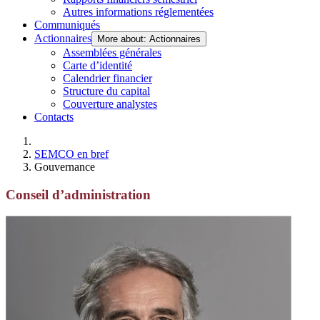
Autres informations réglementées
Communiqués
Actionnaires
More about: Actionnaires
Assemblées générales
Carte d’identité
Calendrier financier
Structure du capital
Couverture analystes
Contacts
SEMCO en bref
Gouvernance
Conseil d’administration